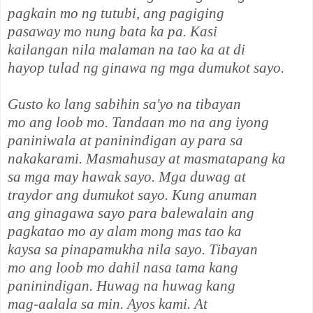
pagkain mo ng tutubi, ang pagiging
pasaway mo nung bata ka pa. Kasi
kailangan nila malaman na tao ka at di
hayop tulad ng ginawa ng mga dumukot sayo.
Gusto ko lang sabihin sa'yo na tibayan
mo ang loob mo. Tandaan mo na ang iyong
paniniwala at paninindigan ay para sa
nakakarami. Masmahusay at masmatapang ka
sa mga may hawak sayo. Mga duwag at
traydor ang dumukot sayo. Kung anuman
ang ginagawa sayo para balewalain ang
pagkatao mo ay alam mong mas tao ka
kaysa sa pinapamukha nila sayo. Tibayan
mo ang loob mo dahil nasa tama kang
paninindigan. Huwag na huwag kang
mag-aalala sa min. Ayos kami. At