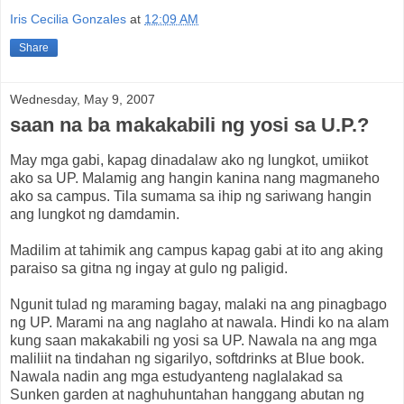
Iris Cecilia Gonzales
at
12:09 AM
Share
Wednesday, May 9, 2007
saan na ba makakabili ng yosi sa U.P.?
May mga gabi, kapag dinadalaw ako ng lungkot, umiikot
ako sa UP. Malamig ang hangin kanina nang magmaneho
ako sa campus. Tila sumama sa ihip ng sariwang hangin
ang lungkot ng damdamin.
Madilim at tahimik ang campus kapag gabi at ito ang aking
paraiso sa gitna ng ingay at gulo ng paligid.
Ngunit tulad ng maraming bagay, malaki na ang pinagbago
ng UP. Marami na ang naglaho at nawala. Hindi ko na alam
kung saan makakabili ng yosi sa UP. Nawala na ang mga
maliliit na tindahan ng sigarilyo, softdrinks at Blue book.
Nawala nadin ang mga estudyanteng naglalakad sa
Sunken garden at naghuhuntahan hanggang abutan ng