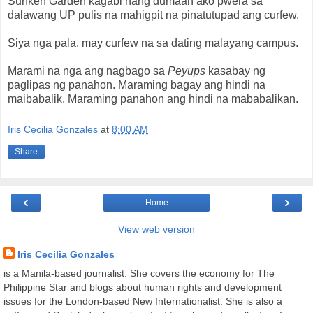
Sunken Garden kagabi nang dumaan ako pwera sa
dalawang UP pulis na mahigpit na pinatutupad ang curfew.
Siya nga pala, may curfew na sa dating malayang campus.
Marami na nga ang nagbago sa
Peyups
kasabay ng
paglipas ng panahon. Maraming bagay ang hindi na
maibabalik. Maraming panahon ang hindi na mababalikan.
Iris Cecilia Gonzales
at
8:00 AM
Share
‹
›
Home
View web version
Iris Cecilia Gonzales
is a Manila-based journalist. She covers the economy for The
Philippine Star and blogs about human rights and development
issues for the London-based New Internationalist. She is also a