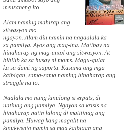
mensaheng ito.
Alam naming mahirap ang
sitwasyon mo
ngayon. Alam din namin na nagaalala ka
sa pamilya. Ayos ang mag-ina. Matibay na
hinaharap ng mag-uutol ang sitwasyon. At
bibilib ka sa husay ni moms. Magu-gulat
ka sa dami ng suporta. Kasama ang mga
kaibigan, sama-sama naming hinaharap ang
struggle na to.
Naalala mo nung kinulong si erpats, di
natinag ang pamilya. Ngayon sa krisis na
hinaharap natin lalong di matitinag ang
pamilya. Huwag kang magalit na
kinukwento namin sa mga kaibigan ang