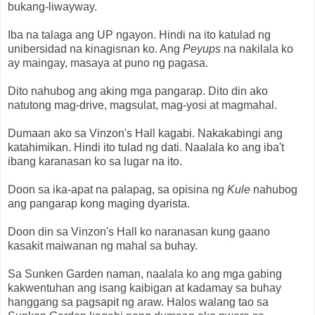
bukang-liwayway.
Iba na talaga ang UP ngayon. Hindi na ito katulad ng
unibersidad na kinagisnan ko. Ang
Peyups
na nakilala ko
ay maingay, masaya at puno ng pagasa.
Dito nahubog ang aking mga pangarap. Dito din ako
natutong mag-drive, magsulat, mag-yosi at magmahal.
Dumaan ako sa Vinzon's Hall kagabi. Nakakabingi ang
katahimikan. Hindi ito tulad ng dati. Naalala ko ang iba't
ibang karanasan ko sa lugar na ito.
Doon sa ika-apat na palapag, sa opisina ng
Kule
nahubog
ang pangarap kong maging dyarista.
Doon din sa Vinzon's Hall ko naranasan kung gaano
kasakit maiwanan ng mahal sa buhay.
Sa Sunken Garden naman, naalala ko ang mga gabing
kakwentuhan ang isang kaibigan at kadamay sa buhay
hanggang sa pagsapit ng araw. Halos walang tao sa